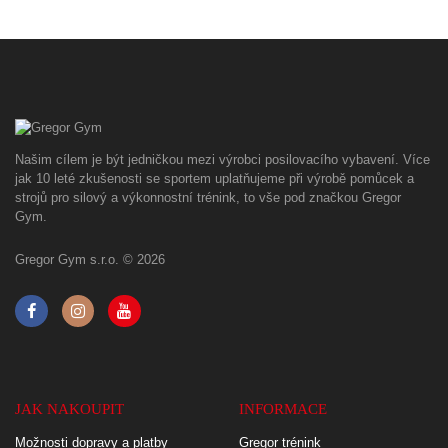
Našim cílem je být jedničkou mezi výrobci posilovacího vybavení. Více
jak 10 leté zkušenosti se sportem uplatňujeme při výrobě pomůcek a
strojů pro silový a výkonnostní trénink, to vše pod značkou Gregor
Gym.
Gregor Gym s.r.o. © 2026
JAK NAKOUPIT
INFORMACE
Možnosti dopravy a platby
Gregor trénink