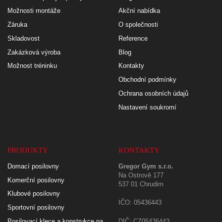
Možnosti montáže
Akční nabídka
Záruka
O společnosti
Skladovost
Reference
Zakázková výroba
Blog
Možnost tréninku
Kontakty
Obchodní podmínky
Ochrana osobních údajů
Nastavení soukromí
PRODUKTY
KONTAKTY
Domací posilovny
Gregor Gym s.r.o.
Na Ostrově 177
Komerční posilovny
537 01 Chrudim
Klubové posilovny
IČO: 05436443
Sportovní posilovny
Posilovací klece a konstrukce na
DIČ: CZ05436443