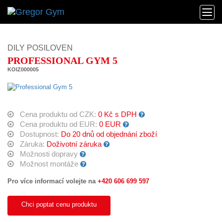
DILY POSILOVEN
PROFESSIONAL GYM 5
KOIZ000005
Cena produktu od CZK:
0 Kč s DPH
Cena produktu od EUR:
0 EUR
Dostupnost:
Do 20 dnů od objednání zboží
Záruka:
Doživotní záruka
Možnosti dopravy
Možnost montáže
Pro více informací volejte na
+420 606 699 597
Chci poptat cenu produktu