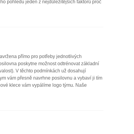
eho pohledu jeden z nejdůležitějších faktorů proč
avržena přímo pro potřeby jednotlivých
posilovna poskytne možnost odtrénovat základní
rvalost). V těchto podmínkách už dosahují
Gym vám přesně navrhne posilovnu a vybaví ji tím
ilové klece vám vypálíme logo týmu. Naše