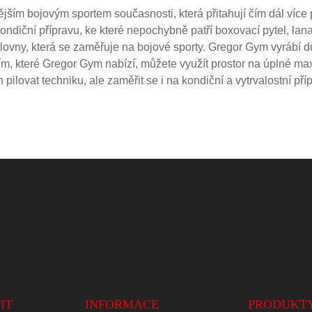
ím bojovým sportem současnosti, která přitahují čím dál více
kondiční přípravu, ke které nepochybně patří boxovací pytel, lan
ovny, která se zaměřuje na bojové sporty. Gregor Gym vyrábí d
ním, které Gregor Gym nabízí, můžete využít prostor na úplné m
ilovat techniku, ale zaměřit se i na kondiční a vytrvalostní přípr
IT
INFORMACE
PRODUKT