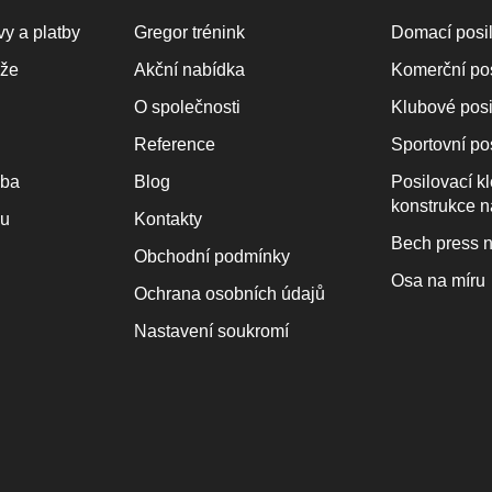
y a platby
Gregor trénink
Domací posi
áže
Akční nabídka
Komerční po
O společnosti
Klubové pos
Reference
Sportovní po
oba
Blog
Posilovací k
konstrukce n
ku
Kontakty
Bech press n
Obchodní podmínky
Osa na míru
Ochrana osobních údajů
Nastavení soukromí