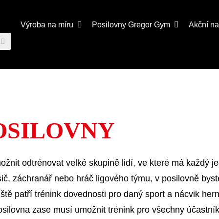
Výroba na míru
Posilovny
Gregor Gym
Akční n
OSILOVNY
ožnit odtrénovat velké skupině lidí, ve které má každý j
sič, záchranář nebo hráč ligového týmu, v posilovně byste
řiště patří trénink dovednosti pro daný sport a nácvik he
osilovna zase musí umožnit trénink pro všechny účastník