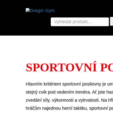
SPORTOVNÍ P
Hlavním kritériem sportovní posilovny je um
stejný cvik pod vedením trenéra. Ať jste ha
zvedání síly, výkonnosti a vytrvalosti. Na h
hráčům najednou herní taktiku, sportovní p