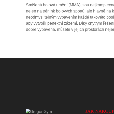
Smíšená bojová umění (MMA) jsou nejkomplexnějš
nejen na trénink bojových sportů, ale hlavně na 
neodmyslitelným vybavením každé takovéto posil
aby vytvořil perfektní zázemí. Díky chytrým řeše
dobře vybavena, můžete v jejich prostorách nejen p
JAK NAKOUP