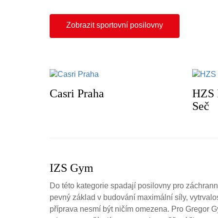
Zobrazit sportovní posilovny
Casri Praha
HZS P
Seč
IZS Gym
Do této kategorie spadají posilovny pro záchrann
pevný základ v budování maximální síly, vytrvalost
příprava nesmí být ničím omezena. Pro Gregor Gy