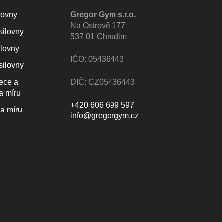
lovny
Gregor Gym s.r.o.
Na Ostrově 177
silovny
537 01 Chrudim
ilovny
IČO: 05436443
silovny
lece a
DIČ: CZ05436443
a míru
+420 606 699 597
a míru
info@gregorgym.cz