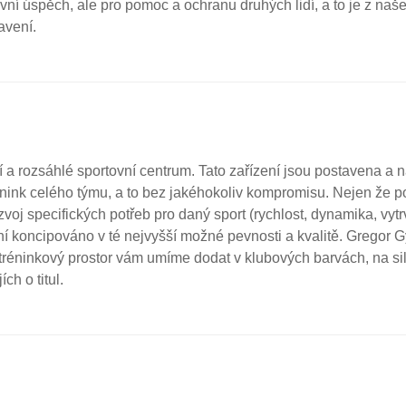
ovní úspěch, ale pro pomoc a ochranu druhých lidí, a to je z naš
avení.
a rozsáhlé sportovní centrum. Tato zařízení jsou postavena a n
nink celého týmu, a to bez jakéhokoliv kompromisu. Nejen že 
zvoj specifických potřeb pro daný sport (rychlost, dynamika, vyt
ní koncipováno v té nejvyšší možné pevnosti a kvalitě. Gregor 
 tréninkový prostor vám umíme dodat v klubových barvách, na s
ch o titul.