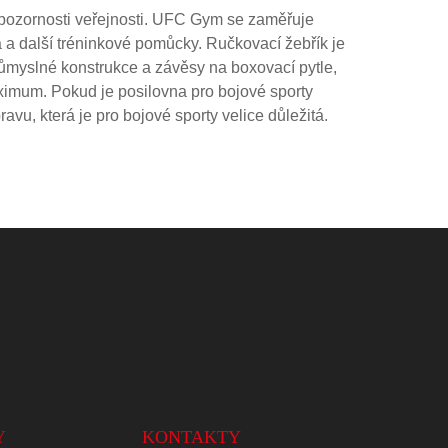
 pozornosti veřejnosti. UFC Gym se zaměřuje
a a další tréninkové pomůcky. Ručkovací žebřík je
ůmyslné konstrukce a závěsy na boxovací pytle,
aximum. Pokud je posilovna pro bojové sporty
avu, která je pro bojové sporty velice důležitá.
Y
KONTAKTY