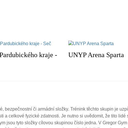
ardubického kraje -
UNYP Arena Sparta
é, bezpečnostní či armádní složky. Trénink těchto skupin je uzp
i a celkové fyzické zdatnosti. Je nutno si uvědomit, že tito lidé 
m jsou tyto složky cílovou skupinou číslo jedna. V Gregor Gym 