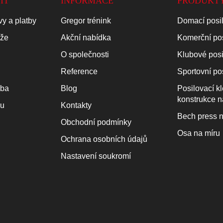
IT
INFORMACE
PRODUKT
y a platby
Gregor trénink
Domací posi
áže
Akční nabídka
Komerční po
O společnosti
Klubové pos
Reference
Sportovní po
oba
Blog
Posilovací k
konstrukce n
ku
Kontakty
Bech press n
Obchodní podmínky
Osa na míru
Ochrana osobních údajů
Nastavení soukromí