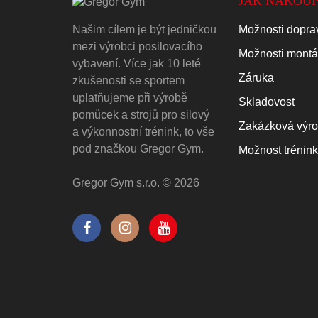
JAK NAKOUP
Našim cílem je být jedničkou
Možnosti doprav
mezi výrobci posilovacího
Možnosti mont
vybavení. Více jak 10 leté
Záruka
zkušenosti se sportem
uplatňujeme při výrobě
Skladovost
pomůcek a strojů pro silový
Zakázková výr
a výkonnostní trénink, to vše
pod značkou Gregor Gym.
Možnost trénin
Gregor Gym s.r.o. © 2026