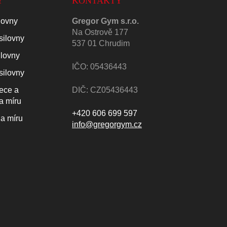
Y
KONTAKTY
lovny
Gregor Gym s.r.o.
Na Ostrově 177
silovny
537 01 Chrudim
ilovny
IČO: 05436443
silovny
lece a
DIČ: CZ05436443
a míru
+420 606 699 597
a míru
info@gregorgym.cz