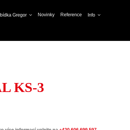
Novinky
Reference
abídka
Gregor
Info
L KS-3
ro více informací volejte na
+420 606 699 597