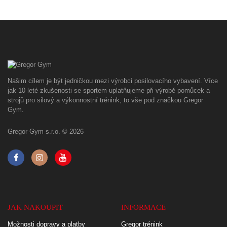
Našim cílem je být jedničkou mezi výrobci posilovacího vybavení. Více
jak 10 leté zkušenosti se sportem uplatňujeme při výrobě pomůcek a
strojů pro silový a výkonnostní trénink, to vše pod značkou Gregor
Gym.
Gregor Gym s.r.o. © 2026
JAK NAKOUPIT
INFORMACE
Možnosti dopravy a platby
Gregor trénink