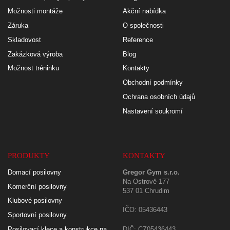
Možnosti montáže
Akční nabídka
Záruka
O společnosti
Skladovost
Reference
Zakázková výroba
Blog
Možnost tréninku
Kontakty
Obchodní podmínky
Ochrana osobních údajů
Nastavení soukromí
PRODUKTY
KONTAKTY
Domací posilovny
Gregor Gym s.r.o.
Na Ostrově 177
Komerční posilovny
537 01 Chrudim
Klubové posilovny
IČO: 05436443
Sportovní posilovny
Posilovací klece a konstrukce na
DIČ: CZ05436443