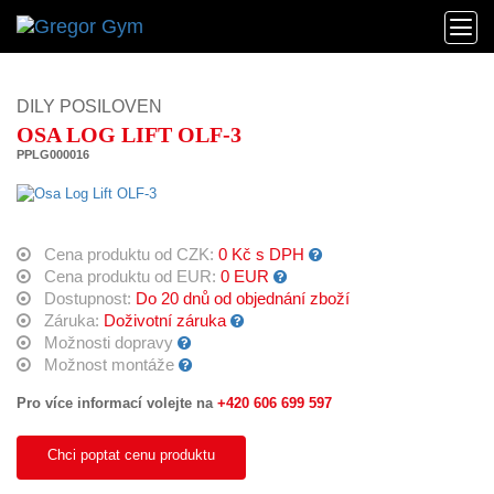
DILY POSILOVEN
OSA LOG LIFT OLF-3
PPLG000016
Cena produktu od CZK:
0 Kč s DPH
Cena produktu od EUR:
0 EUR
Dostupnost:
Do 20 dnů od objednání zboží
Záruka:
Doživotní záruka
Možnosti dopravy
Možnost montáže
Pro více informací volejte na
+420 606 699 597
Chci poptat cenu produktu