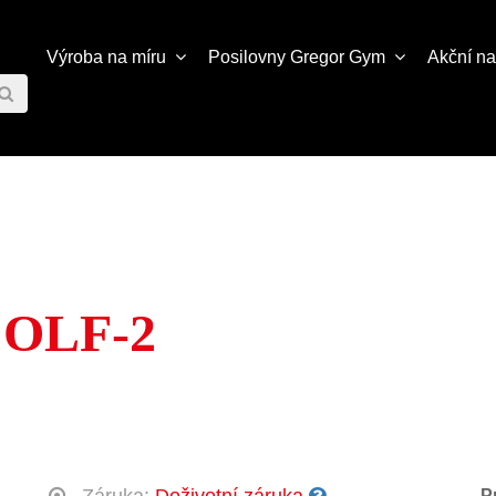
Výroba na míru
Posilovny
Gregor Gym
Akční n
 OLF-2
P