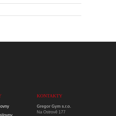
Y
KONTAKTY
lovny
Gregor Gym s.r.o.
Na Ostrově 177
silovny