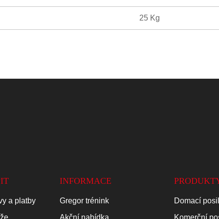
25 Kg
IT
INFORMACE
PRODUKT
y a platby
Gregor trénink
Domací posi
áže
Akční nabídka
Komerční po