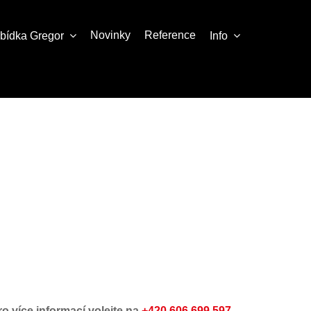
Novinky
Reference
abídka
Gregor
Info
ro více informací volejte na
+420 606 699 597