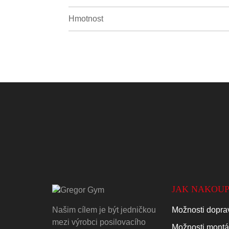
Hmotnost
JAK NAKOUP
Našim cílem je být jedničkou
Možnosti doprav
mezi výrobci posilovacího
Možnosti mont