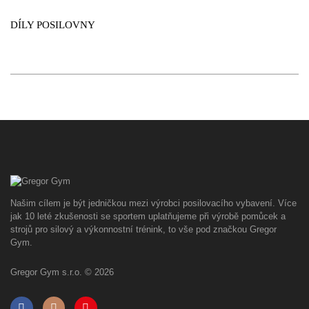
DÍLY POSILOVNY
Našim cílem je být jedničkou mezi výrobci posilovacího vybavení. Více
jak 10 leté zkušenosti se sportem uplatňujeme při výrobě pomůcek a
strojů pro silový a výkonnostní trénink, to vše pod značkou Gregor
Gym.
Gregor Gym s.r.o. © 2026