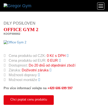
DILY POSILOVEN
OFFICE GYM 2
KOOF000002
Cena produktu od CZK:
0 Kč s DPH
Cena produktu od EUR:
0 EUR
Dostupnost:
Do 20 dnů od objednání zboží
Záruka:
Doživotní záruka
Možnosti dopravy
Možnost montáže
Pro více informací volejte na
+420 606 699 597
Chci poptat cenu produktu