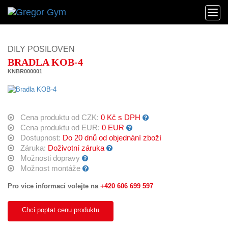
DILY POSILOVEN
BRADLA KOB-4
KNBR000001
Cena produktu od CZK:
0 Kč s DPH
Cena produktu od EUR:
0 EUR
Dostupnost:
Do 20 dnů od objednání zboží
Záruka:
Doživotní záruka
Možnosti dopravy
Možnost montáže
Pro více informací volejte na
+420 606 699 597
Chci poptat cenu produktu