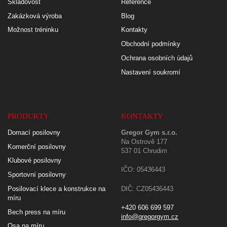
Skladovost
Reference
Zakázková výroba
Blog
Možnost tréninku
Kontakty
Obchodní podmínky
Ochrana osobních údajů
Nastavení soukromí
PRODUKTY
KONTAKTY
Domací posilovny
Gregor Gym s.r.o.
Na Ostrově 177
Komerční posilovny
537 01 Chrudim
Klubové posilovny
IČO: 05436443
Sportovní posilovny
Posilovací klece a konstrukce na
DIČ: CZ05436443
míru
+420 606 699 597
Bech press na míru
info@gregorgym.cz
Osa na míru