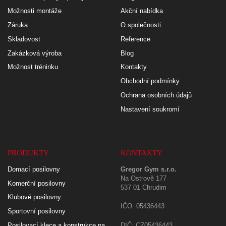
Možnosti montáže
Akční nabídka
Záruka
O společnosti
Skladovost
Reference
Zakázková výroba
Blog
Možnost tréninku
Kontakty
Obchodní podmínky
Ochrana osobních údajů
Nastavení soukromí
PRODUKTY
KONTAKTY
Domací posilovny
Gregor Gym s.r.o.
Na Ostrově 177
Komerční posilovny
537 01 Chrudim
Klubové posilovny
IČO: 05436443
Sportovní posilovny
Posilovací klece a konstrukce na
DIČ: CZ05436443