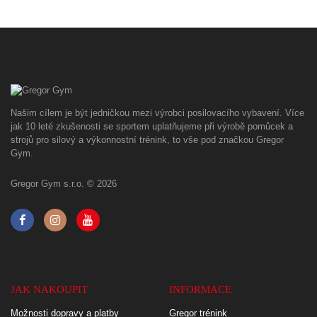
Našim cílem je být jedničkou mezi výrobci posilovacího vybavení. Více
jak 10 leté zkušenosti se sportem uplatňujeme při výrobě pomůcek a
strojů pro silový a výkonnostní trénink, to vše pod značkou Gregor
Gym.
Gregor Gym s.r.o. © 2026
JAK NAKOUPIT
INFORMACE
Možnosti dopravy a platby
Gregor trénink