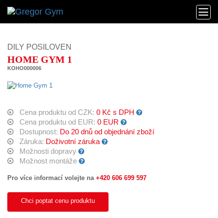
DILY POSILOVEN
HOME GYM 1
KOHO000006
Cena produktu od CZK:
0 Kč s DPH
Cena produktu od EUR:
0 EUR
Dostupnost:
Do 20 dnů od objednání zboží
Záruka:
Doživotní záruka
Možnosti dopravy
Možnost montáže
Pro více informací volejte na
+420 606 699 597
Chci poptat cenu produktu