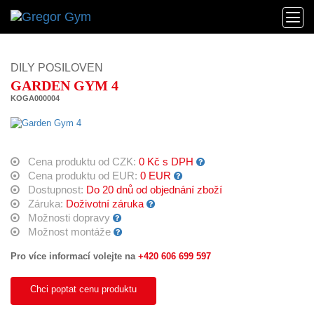
DILY POSILOVEN
GARDEN GYM 4
KOGA000004
Cena produktu od CZK:
0 Kč s DPH
Cena produktu od EUR:
0 EUR
Dostupnost:
Do 20 dnů od objednání zboží
Záruka:
Doživotní záruka
Možnosti dopravy
Možnost montáže
Pro více informací volejte na
+420 606 699 597
Chci poptat cenu produktu