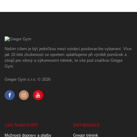
Našim cílem je být jedničkou mezi výrobci posilovacího vybavení. Více
jak 10 leté zkušenosti se sportem uplatňujeme při výrobě pomůcek a
strojů pro silový a výkonnostní trénink, to vše pod značkou Gregor
Gym.
Gregor Gym s.r.o. © 2026
JAK NAKOUPIT
INFORMACE
Možnosti dopravy a platby
Gregor trénink