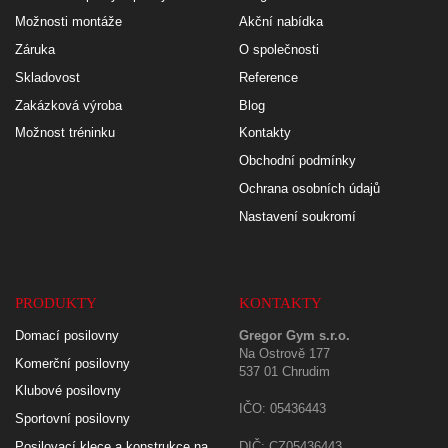
Možnosti montáže
Akční nabídka
Záruka
O společnosti
Skladovost
Reference
Zakázková výroba
Blog
Možnost tréninku
Kontakty
Obchodní podmínky
Ochrana osobních údajů
Nastavení soukromí
PRODUKTY
KONTAKTY
Domací posilovny
Gregor Gym s.r.o.
Na Ostrově 177
Komerční posilovny
537 01 Chrudim
Klubové posilovny
IČO: 05436443
Sportovní posilovny
Posilovací klece a konstrukce na
DIČ: CZ05436443