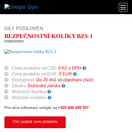
DILY POSILOVEN
BEZPEČNOSTNÍ KOLÍKY BZS-1
KNBE000007
Cena produktu od CZK:
0 Kč s DPH
Cena produktu od EUR:
0 EUR
Dostupnost:
Do 20 dnů od objednání zboží
Záruka:
Doživotní záruka
Možnosti dopravy
Možnost montáže
Pro více informací volejte na
+420 606 699 597
Chci poptat cenu produktu