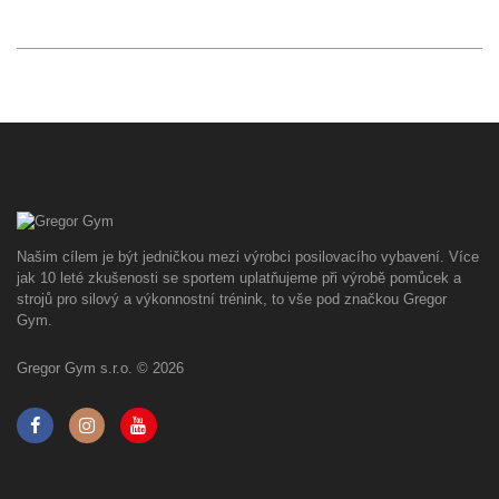
Našim cílem je být jedničkou mezi výrobci posilovacího vybavení. Více
jak 10 leté zkušenosti se sportem uplatňujeme při výrobě pomůcek a
strojů pro silový a výkonnostní trénink, to vše pod značkou Gregor
Gym.
Gregor Gym s.r.o. © 2026