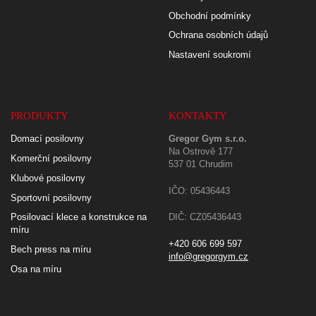
Obchodní podmínky
Ochrana osobních údajů
Nastavení soukromí
PRODUKTY
KONTAKTY
Domací posilovny
Gregor Gym s.r.o.
Na Ostrově 177
Komerční posilovny
537 01 Chrudim
Klubové posilovny
IČO: 05436443
Sportovní posilovny
Posilovací klece a konstrukce na
DIČ: CZ05436443
míru
+420 606 699 597
Bech press na míru
info@gregorgym.cz
Osa na míru