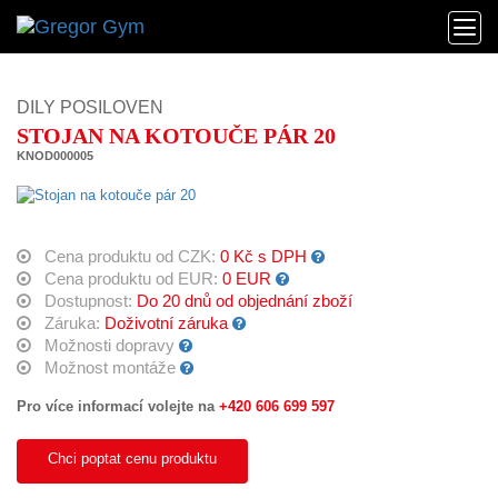
DILY POSILOVEN
STOJAN NA KOTOUČE PÁR 20
KNOD000005
Cena produktu od CZK:
0 Kč s DPH
Cena produktu od EUR:
0 EUR
Dostupnost:
Do 20 dnů od objednání zboží
Záruka:
Doživotní záruka
Možnosti dopravy
Možnost montáže
Pro více informací volejte na
+420 606 699 597
Chci poptat cenu produktu