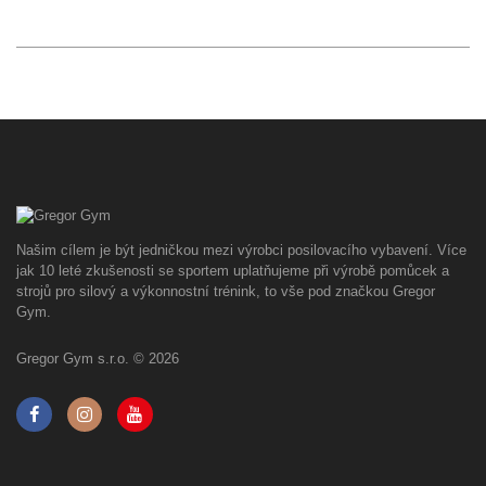
Našim cílem je být jedničkou mezi výrobci posilovacího vybavení. Více
jak 10 leté zkušenosti se sportem uplatňujeme při výrobě pomůcek a
strojů pro silový a výkonnostní trénink, to vše pod značkou Gregor
Gym.
Gregor Gym s.r.o. © 2026