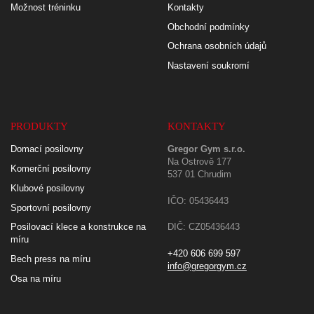
Možnost tréninku
Kontakty
Obchodní podmínky
Ochrana osobních údajů
Nastavení soukromí
PRODUKTY
KONTAKTY
Domací posilovny
Gregor Gym s.r.o.
Na Ostrově 177
Komerční posilovny
537 01 Chrudim
Klubové posilovny
IČO: 05436443
Sportovní posilovny
Posilovací klece a konstrukce na
DIČ: CZ05436443
míru
+420 606 699 597
Bech press na míru
info@gregorgym.cz
Osa na míru