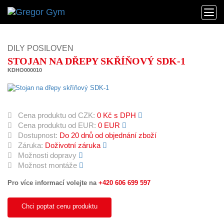
DILY POSILOVEN
STOJAN NA DŘEPY SKŘÍŇOVÝ SDK-1
KDHO000010
Cena produktu od CZK:
0 Kč s DPH
Cena produktu od EUR:
0 EUR
Dostupnost:
Do 20 dnů od objednání zboží
Záruka:
Doživotní záruka
Možnosti dopravy
Možnost montáže
Pro více informací volejte na
+420 606 699 597
Chci poptat cenu produktu