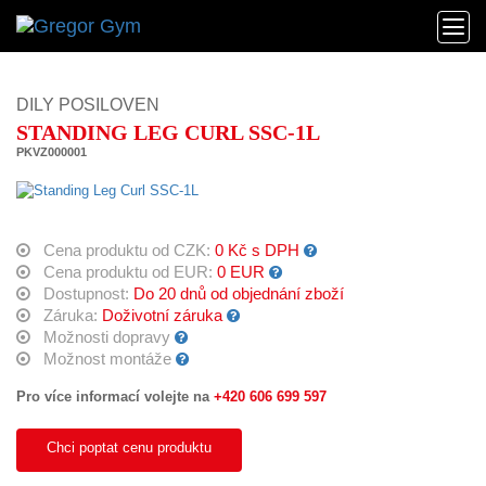
DILY POSILOVEN
STANDING LEG CURL SSC-1L
PKVZ000001
Cena produktu od CZK:
0 Kč s DPH
Cena produktu od EUR:
0 EUR
Dostupnost:
Do 20 dnů od objednání zboží
Záruka:
Doživotní záruka
Možnosti dopravy
Možnost montáže
Pro více informací volejte na
+420 606 699 597
Chci poptat cenu produktu