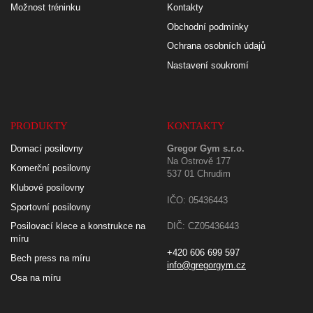
Možnost tréninku
Kontakty
Obchodní podmínky
Ochrana osobních údajů
Nastavení soukromí
PRODUKTY
KONTAKTY
Domací posilovny
Gregor Gym s.r.o.
Na Ostrově 177
Komerční posilovny
537 01 Chrudim
Klubové posilovny
IČO: 05436443
Sportovní posilovny
Posilovací klece a konstrukce na
DIČ: CZ05436443
míru
+420 606 699 597
Bech press na míru
info@gregorgym.cz
Osa na míru