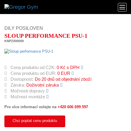
DILY POSILOVEN
SLOUP PERFORMANCE PSU-1
KNPZ000009
Cena produktu od CZK:
0 Kč s DPH
Cena produktu od EUR:
0 EUR
Dostupnost:
Do 20 dnů od objednání zboží
Záruka:
Doživotní záruka
Možnosti dopravy
Možnost montáže
Pro více informací volejte na
+420 606 699 597
Chci poptat cenu produktu