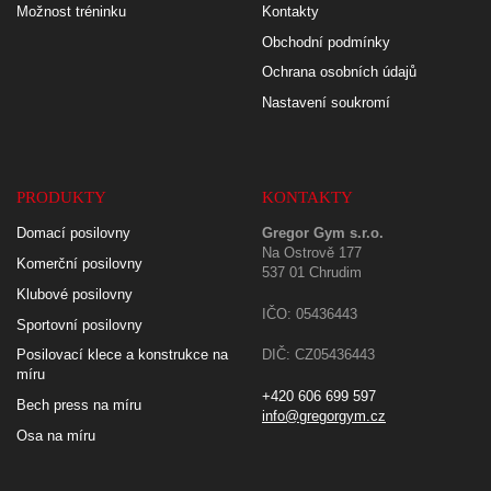
Možnost tréninku
Kontakty
Obchodní podmínky
Ochrana osobních údajů
Nastavení soukromí
PRODUKTY
KONTAKTY
Domací posilovny
Gregor Gym s.r.o.
Na Ostrově 177
Komerční posilovny
537 01 Chrudim
Klubové posilovny
IČO: 05436443
Sportovní posilovny
Posilovací klece a konstrukce na
DIČ: CZ05436443
míru
+420 606 699 597
Bech press na míru
info@gregorgym.cz
Osa na míru