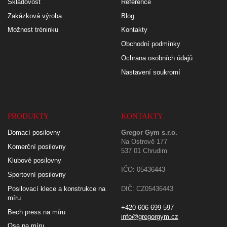
Skladovost
Reference
Zakázková výroba
Blog
Možnost tréninku
Kontakty
Obchodní podmínky
Ochrana osobních údajů
Nastavení soukromí
PRODUKTY
KONTAKTY
Domací posilovny
Gregor Gym s.r.o.
Na Ostrově 177
Komerční posilovny
537 01 Chrudim
Klubové posilovny
IČO: 05436443
Sportovní posilovny
Posilovací klece a konstrukce na
DIČ: CZ05436443
míru
+420 606 699 597
Bech press na míru
info@gregorgym.cz
Osa na míru