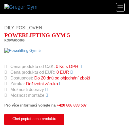
DILY POSILOVEN
POWERLIFTING GYM 5
KOPW000005
Cena produktu od CZK:
0 Kč s DPH
Cena produktu od EUR:
0 EUR
Dostupnost:
Do 20 dnů od objednání zboží
Záruka:
Doživotní záruka
Možnosti dopravy
Možnost montáže
Pro více informací volejte na
+420 606 699 597
Chci poptat cenu produktu