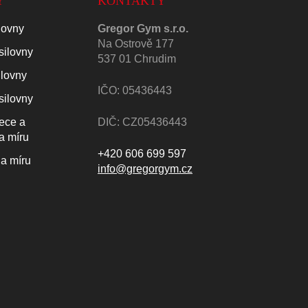
Y
KONTAKTY
lovny
Gregor Gym s.r.o.
Na Ostrově 177
silovny
537 01 Chrudim
ilovny
IČO: 05436443
silovny
lece a
DIČ: CZ05436443
a míru
+420 606 699 597
a míru
info@gregorgym.cz