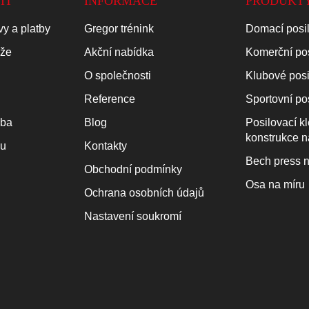
IT
INFORMACE
PRODUKT
y a platby
Gregor trénink
Domací posi
áže
Akční nabídka
Komerční po
O společnosti
Klubové pos
Reference
Sportovní po
oba
Blog
Posilovací k
konstrukce n
ku
Kontakty
Bech press n
Obchodní podmínky
Osa na míru
Ochrana osobních údajů
Nastavení soukromí