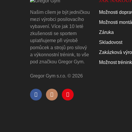
JAK NAKOUP
Našim cílem je být jedničkou
Možnosti doprav
mezi výrobci posilovacího
Možnosti mont
vybavení. Více jak 10 leté
Záruka
zkušenosti se sportem
uplatňujeme při výrobě
Skladovost
pomůcek a strojů pro silový
Zakázková výr
a výkonnostní trénink, to vše
pod značkou Gregor Gym.
Možnost trénin
Gregor Gym s.r.o. © 2026