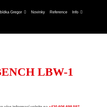
abídka
Gregor
Novinky
Reference
Info
BENCH LBW-1
ro více informací volejte na
+420 606 699 597