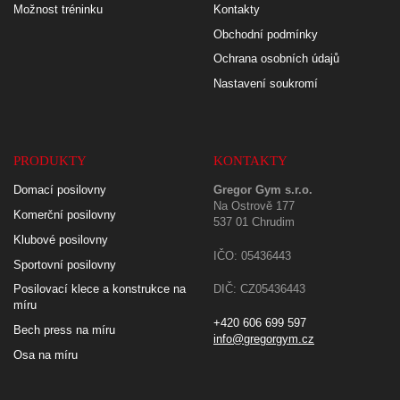
Možnost tréninku
Kontakty
Obchodní podmínky
Ochrana osobních údajů
Nastavení soukromí
PRODUKTY
KONTAKTY
Domací posilovny
Gregor Gym s.r.o.
Na Ostrově 177
Komerční posilovny
537 01 Chrudim
Klubové posilovny
IČO: 05436443
Sportovní posilovny
Posilovací klece a konstrukce na
DIČ: CZ05436443
míru
+420 606 699 597
Bech press na míru
info@gregorgym.cz
Osa na míru