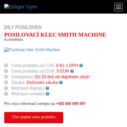
DILY POSILOVEN
POSILOVACÍ KLEC SMITH MACHINE
KLHO000011
Cena produktu od CZK:
0 Kč s DPH
Cena produktu od EUR:
0 EUR
Dostupnost:
Do 20 dnů od objednání zboží
Záruka:
Doživotní záruka
Možnosti dopravy
Možnost montáže
Pro více informací volejte na
+420 606 699 597
Chci poptat cenu produktu