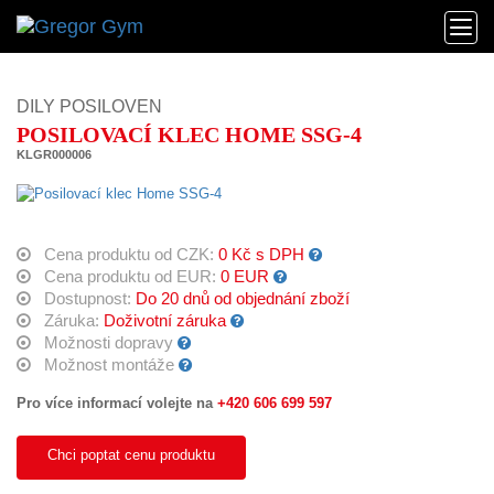
DILY POSILOVEN
POSILOVACÍ KLEC HOME SSG-4
KLGR000006
Cena produktu od CZK:
0 Kč s DPH
Cena produktu od EUR:
0 EUR
Dostupnost:
Do 20 dnů od objednání zboží
Záruka:
Doživotní záruka
Možnosti dopravy
Možnost montáže
Pro více informací volejte na
+420 606 699 597
Chci poptat cenu produktu