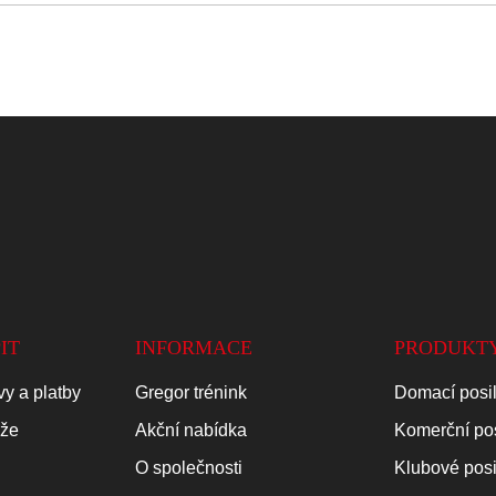
IT
INFORMACE
PRODUKT
y a platby
Gregor trénink
Domací posi
áže
Akční nabídka
Komerční po
O společnosti
Klubové pos