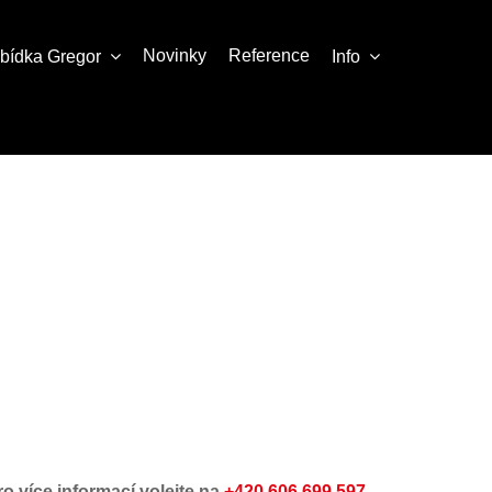
Novinky
Reference
abídka
Gregor
Info
ro více informací volejte na
+420 606 699 597