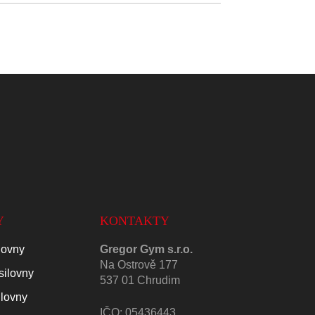
Y
KONTAKTY
lovny
Gregor Gym s.r.o.
Na Ostrově 177
silovny
537 01 Chrudim
ilovny
IČO: 05436443