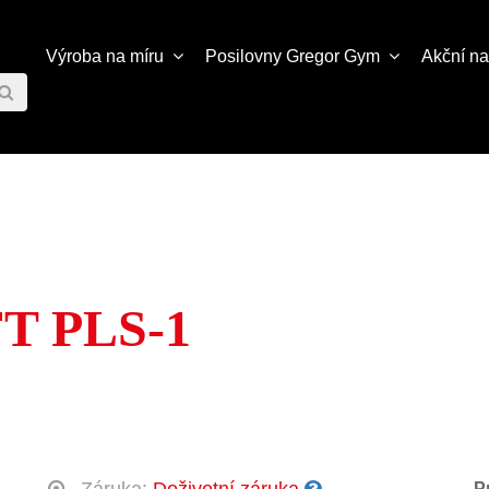
Výroba na míru
Posilovny
Gregor Gym
Akční n
T PLS-1
P