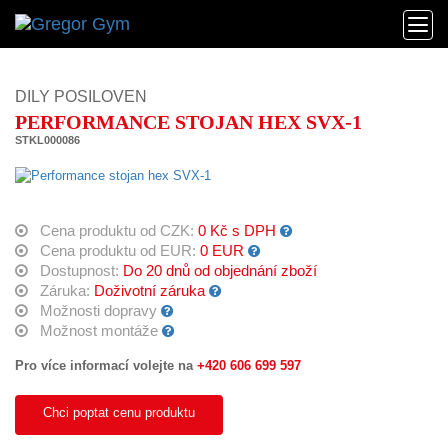
DILY POSILOVEN
PERFORMANCE STOJAN HEX SVX-1
STKL000086
Cena produktu od CZK:
0 Kč s DPH
Cena produktu od EUR:
0 EUR
Dostupnost:
Do 20 dnů od objednání zboží
Záruka:
Doživotní záruka
Možnosti dopravy
Možnost montáže
Pro více informací volejte na
+420 606 699 597
Chci poptat cenu produktu