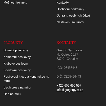
Možnost tréninku
Kontakty
Obchodní podmínky
Ochrana osobních údajů
Nastavení soukromí
PRODUKTY
KONTAKTY
Domací posilovny
Gregor Gym s.r.o.
Na Ostrově 177
Komerční posilovny
537 01 Chrudim
Klubové posilovny
IČO: 05436443
Sportovní posilovny
Posilovací klece a konstrukce na
DIČ: CZ05436443
míru
+420 606 699 597
Bech press na míru
info@gregorgym.cz
Osa na míru