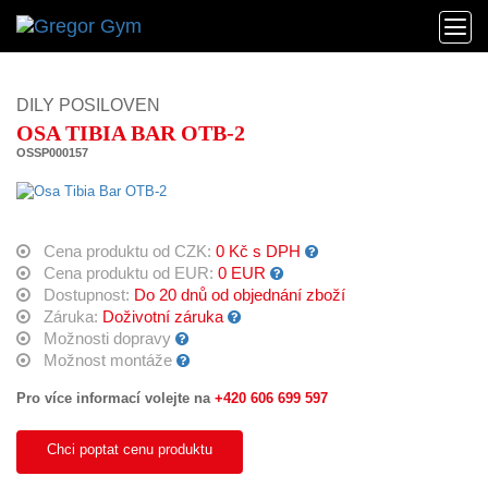
DILY POSILOVEN
OSA TIBIA BAR OTB-2
OSSP000157
Cena produktu od CZK:
0 Kč s DPH
Cena produktu od EUR:
0 EUR
Dostupnost:
Do 20 dnů od objednání zboží
Záruka:
Doživotní záruka
Možnosti dopravy
Možnost montáže
Pro více informací volejte na
+420 606 699 597
Chci poptat cenu produktu