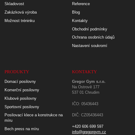
Skladovost
Reference
Zakázková výroba
Blog
Možnost tréninku
Kontakty
Obchodní podmínky
Ochrana osobních údajů
Nastavení soukromí
PRODUKTY
KONTAKTY
Domací posilovny
Gregor Gym s.r.o.
Na Ostrově 177
Komerční posilovny
537 01 Chrudim
Klubové posilovny
IČO: 05436443
Sportovní posilovny
Posilovací klece a konstrukce na
DIČ: CZ05436443
míru
+420 606 699 597
Bech press na míru
info@gregorgym.cz