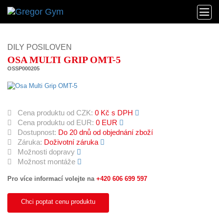
DILY POSILOVEN
OSA MULTI GRIP OMT-5
OSSP000205
Cena produktu od CZK:
0 Kč s DPH
Cena produktu od EUR:
0 EUR
Dostupnost:
Do 20 dnů od objednání zboží
Záruka:
Doživotní záruka
Možnosti dopravy
Možnost montáže
Pro více informací volejte na
+420 606 699 597
Chci poptat cenu produktu