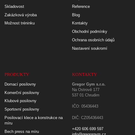
Skladovost
Reference
Zakázková výroba
Blog
Možnost tréninku
Kontakty
Obchodní podmínky
Ochrana osobních údajů
Nastavení soukromí
PRODUKTY
KONTAKTY
Domací posilovny
Gregor Gym s.r.o.
Na Ostrově 177
Komerční posilovny
537 01 Chrudim
Klubové posilovny
IČO: 05436443
Sportovní posilovny
Posilovací klece a konstrukce na
DIČ: CZ05436443
míru
+420 606 699 597
Bech press na míru
info@gregorgym.cz