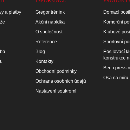
IT
INFORMACE
PRODUKT
y a platby
Gregor trénink
Domací posi
áže
Akční nabídka
Komerční po
O společnosti
Klubové pos
Reference
Sportovní po
oba
Blog
Posilovací k
konstrukce n
ku
Kontakty
Bech press n
Obchodní podmínky
Osa na míru
Ochrana osobních údajů
Nastavení soukromí