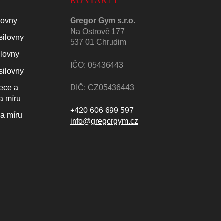
Y
KONTAKTY
lovny
Gregor Gym s.r.o.
Na Ostrově 177
silovny
537 01 Chrudim
ilovny
IČO: 05436443
silovny
lece a
DIČ: CZ05436443
a míru
+420 606 699 597
a míru
info@gregorgym.cz