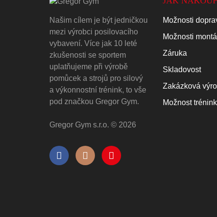
JAK NAKOUP
Našim cílem je být jedničkou
Možnosti doprav
mezi výrobci posilovacího
Možnosti mont
vybavení. Více jak 10 leté
Záruka
zkušenosti se sportem
uplatňujeme při výrobě
Skladovost
pomůcek a strojů pro silový
Zakázková výr
a výkonnostní trénink, to vše
pod značkou Gregor Gym.
Možnost trénin
Gregor Gym s.r.o. © 2026