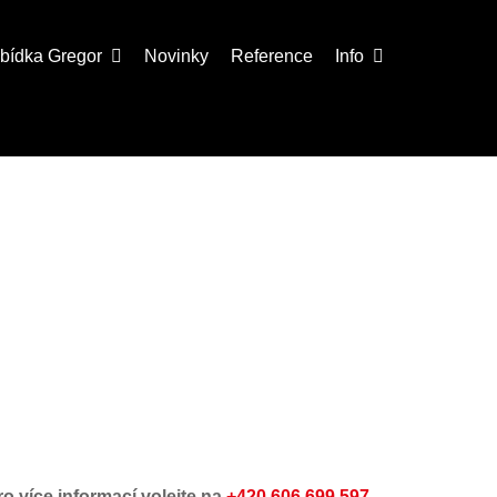
abídka
Gregor
Novinky
Reference
Info
ro více informací volejte na
+420 606 699 597