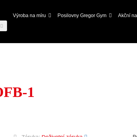
Výroba na míru
Posilovny
Gregor Gym
Akční n
OFB-1
P