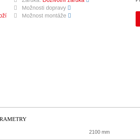
Záruka:
Doživotní záruka
Možnosti dopravy
oží
Možnost montáže
PARAMETRY
2100 mm