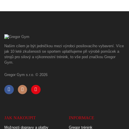
Našim cílem je být jedničkou mezi výrobci posilovacího vybavení. Více
jak 10 leté zkušenosti se sportem uplatňujeme při výrobě pomůcek a
strojů pro silový a výkonnostní trénink, to vše pod značkou Gregor
Gym.
Gregor Gym s.r.o. © 2026
JAK NAKOUPIT
INFORMACE
Možnosti dopravy a platby
Gregor trénink