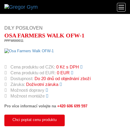
DILY POSILOVEN
OSA FARMERS WALK OFW-1
PPFW000011
Cena produktu od CZK:
0 Kč s DPH
Cena produktu od EUR:
0 EUR
Dostupnost:
Do 20 dnů od objednání zboží
Záruka:
Doživotní záruka
Možnosti dopravy
Možnost montáže
Pro více informací volejte na
+420 606 699 597
Chci poptat cenu produktu