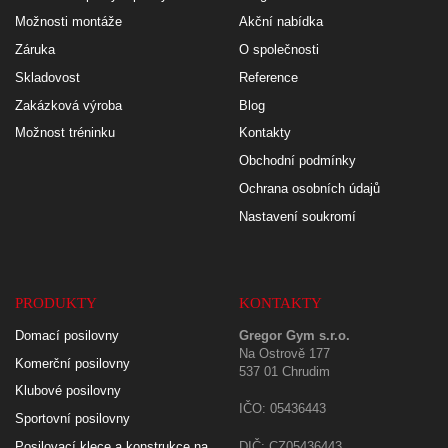
Možnosti montáže
Akční nabídka
Záruka
O společnosti
Skladovost
Reference
Zakázková výroba
Blog
Možnost tréninku
Kontakty
Obchodní podmínky
Ochrana osobních údajů
Nastavení soukromí
PRODUKTY
KONTAKTY
Domací posilovny
Gregor Gym s.r.o.
Na Ostrově 177
Komerční posilovny
537 01 Chrudim
Klubové posilovny
IČO: 05436443
Sportovní posilovny
Posilovací klece a konstrukce na
DIČ: CZ05436443