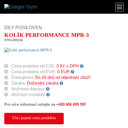
DILY POSILOVEN
KOLÍK PERFORMANCE MPR-3
STKL000156
Cena produktu od CZK:
0 Kč s DPH
Cena produktu od EUR:
0 EUR
Dostupnost:
Do 20 dnů od objednání zboží
Záruka:
Doživotní záruka
Možnosti dopravy
Možnost montáže
Pro více informací volejte na
+420 606 699 597
Chci poptat cenu produktu