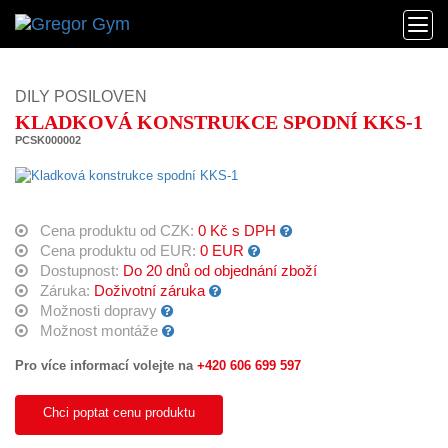
DILY POSILOVEN
KLADKOVÁ KONSTRUKCE SPODNÍ KKS-1
PCSK000002
Cena produktu od CZK:
0 Kč s DPH
Cena produktu od EUR:
0 EUR
Dostupnost:
Do 20 dnů od objednání zboží
Záruka:
Doživotní záruka
Možnosti dopravy
Možnost montáže
Pro více informací volejte na
+420 606 699 597
Chci poptat cenu produktu