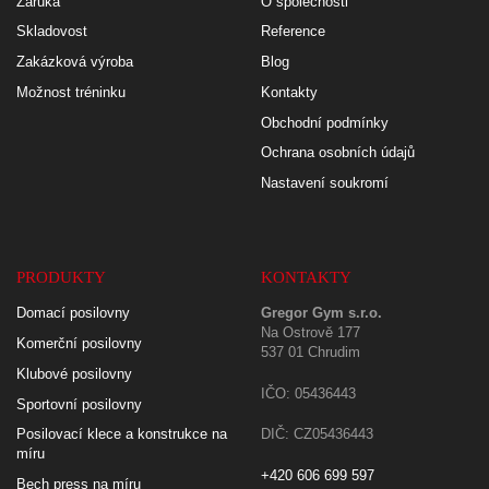
Záruka
O společnosti
Skladovost
Reference
Zakázková výroba
Blog
Možnost tréninku
Kontakty
Obchodní podmínky
Ochrana osobních údajů
Nastavení soukromí
PRODUKTY
KONTAKTY
Domací posilovny
Gregor Gym s.r.o.
Na Ostrově 177
Komerční posilovny
537 01 Chrudim
Klubové posilovny
IČO: 05436443
Sportovní posilovny
Posilovací klece a konstrukce na
DIČ: CZ05436443
míru
+420 606 699 597
Bech press na míru