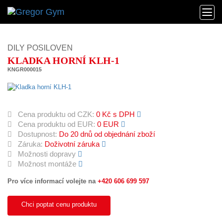
DILY POSILOVEN
KLADKA HORNÍ KLH-1
KNGR000015
Cena produktu od CZK:
0 Kč s DPH
Cena produktu od EUR:
0 EUR
Dostupnost:
Do 20 dnů od objednání zboží
Záruka:
Doživotní záruka
Možnosti dopravy
Možnost montáže
Pro více informací volejte na
+420 606 699 597
Chci poptat cenu produktu