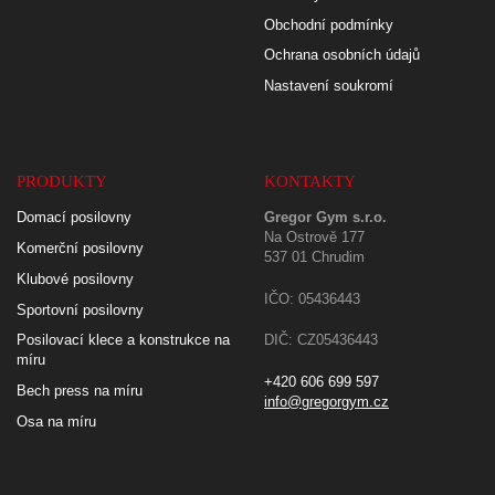
Obchodní podmínky
Ochrana osobních údajů
Nastavení soukromí
PRODUKTY
KONTAKTY
Domací posilovny
Gregor Gym s.r.o.
Na Ostrově 177
Komerční posilovny
537 01 Chrudim
Klubové posilovny
IČO: 05436443
Sportovní posilovny
Posilovací klece a konstrukce na
DIČ: CZ05436443
míru
+420 606 699 597
Bech press na míru
info@gregorgym.cz
Osa na míru