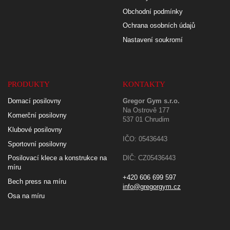
Obchodní podmínky
Ochrana osobních údajů
Nastavení soukromí
PRODUKTY
KONTAKTY
Domací posilovny
Gregor Gym s.r.o.
Na Ostrově 177
Komerční posilovny
537 01 Chrudim
Klubové posilovny
IČO: 05436443
Sportovní posilovny
Posilovací klece a konstrukce na
DIČ: CZ05436443
míru
+420 606 699 597
Bech press na míru
info@gregorgym.cz
Osa na míru