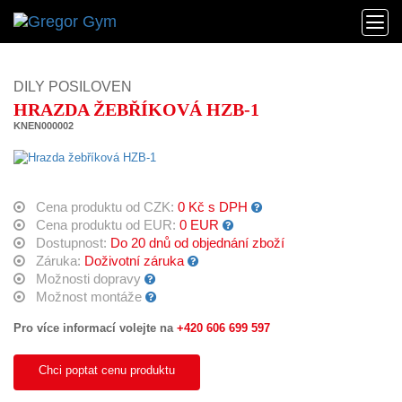
DILY POSILOVEN
HRAZDA ŽEBŘÍKOVÁ HZB-1
KNEN000002
Cena produktu od CZK:
0 Kč s DPH
Cena produktu od EUR:
0 EUR
Dostupnost:
Do 20 dnů od objednání zboží
Záruka:
Doživotní záruka
Možnosti dopravy
Možnost montáže
Pro více informací volejte na
+420 606 699 597
Chci poptat cenu produktu