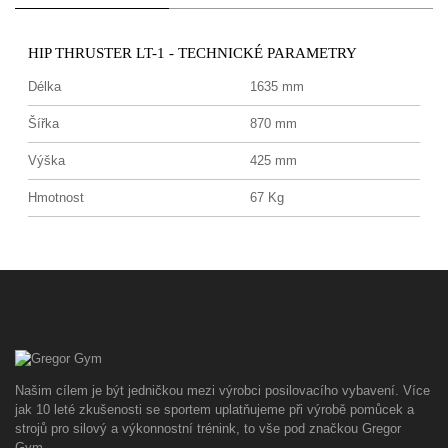
HIP THRUSTER LT-1 - TECHNICKÉ PARAMETRY
Délka
1635 mm
Šířka
870 mm
Výška
425 mm
Hmotnost
67 Kg
Našim cílem je být jedničkou mezi výrobci posilovacího vybavení. Více
jak 10 leté zkušenosti se sportem uplatňujeme při výrobě pomůcek a
strojů pro silový a výkonnostní trénink, to vše pod značkou Gregor
Gym.