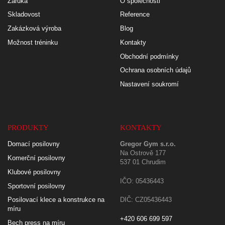
Záruka
O společnosti
Skladovost
Reference
Zakázková výroba
Blog
Možnost tréninku
Kontakty
Obchodní podmínky
Ochrana osobních údajů
Nastavení soukromí
PRODUKTY
KONTAKTY
Domací posilovny
Gregor Gym s.r.o.
Na Ostrově 177
Komerční posilovny
537 01 Chrudim
Klubové posilovny
IČO: 05436443
Sportovní posilovny
Posilovací klece a konstrukce na
DIČ: CZ05436443
míru
+420 606 699 597
Bech press na míru