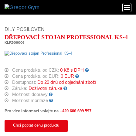
DILY POSILOVEN
DŘEPOVACÍ STOJAN PROFESSIONAL KS-4
KLPZ000006
Cena produktu od CZK:
0 Kč s DPH
Cena produktu od EUR:
0 EUR
Dostupnost:
Do 20 dnů od objednání zboží
Záruka:
Doživotní záruka
Možnosti dopravy
Možnost montáže
Pro více informací volejte na
+420 606 699 597
Chci poptat cenu produktu