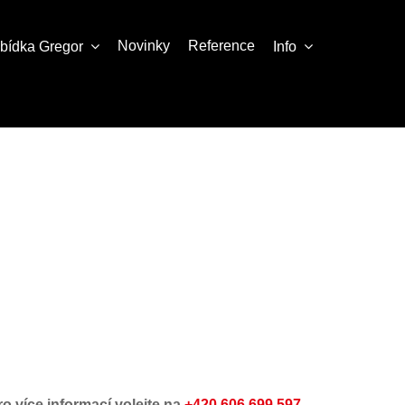
Novinky
Reference
abídka
Gregor
Info
ro více informací volejte na
+420 606 699 597