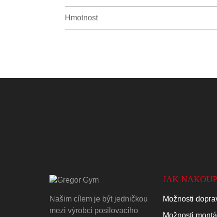
Hmotnost
JAK NAKOUP
Našim cílem je být jedničkou
Možnosti doprav
mezi výrobci posilovacího
Možnosti mont