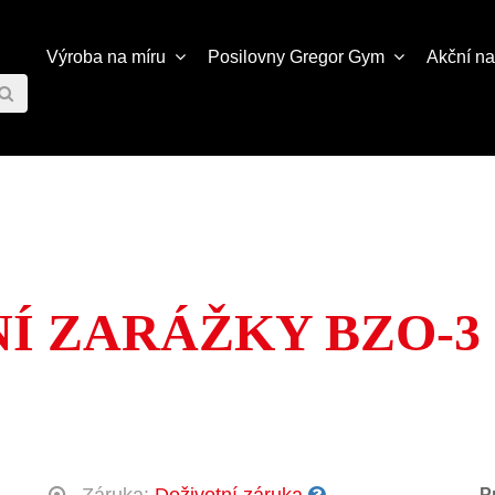
Výroba na míru
Posilovny
Gregor Gym
Akční n
Í ZARÁŽKY BZO-3
P