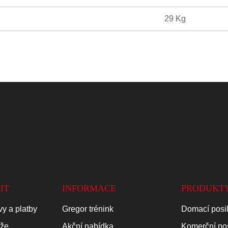
29 Kg
IT
INFORMACE
PRODUKT
y a platby
Gregor trénink
Domací posi
áže
Akční nabídka
Komerční po