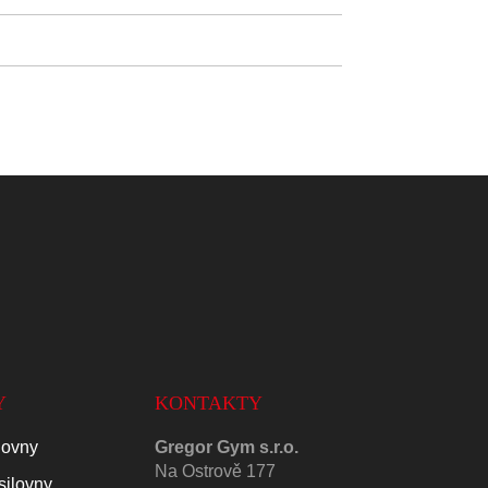
Y
KONTAKTY
lovny
Gregor Gym s.r.o.
Na Ostrově 177
silovny