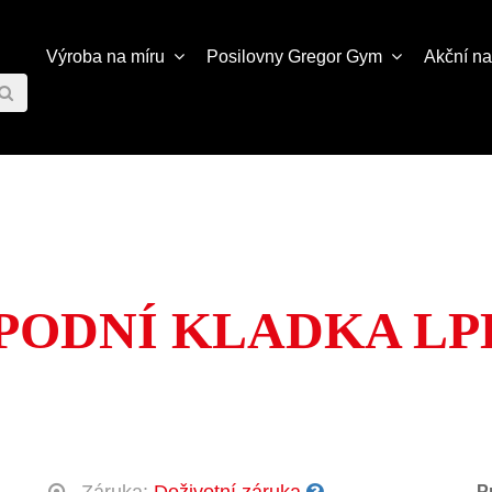
Výroba na míru
Posilovny
Gregor Gym
Akční n
PODNÍ KLADKA LP
P