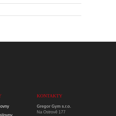
Y
KONTAKTY
lovny
Gregor Gym s.r.o.
Na Ostrově 177
silovny