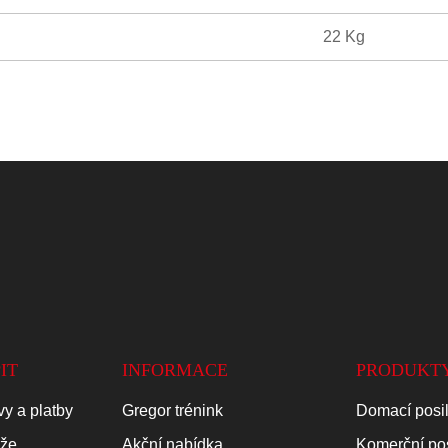
22 Kg
IT
INFORMACE
PRODUKT
y a platby
Gregor trénink
Domací posi
áže
Akční nabídka
Komerční po