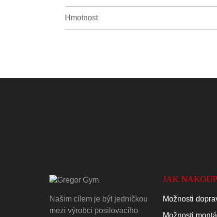
Hmotnost
JAK NAKOUP
Našim cílem je být jedničkou
Možnosti doprav
mezi výrobci posilovacího
Možnosti mont