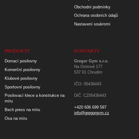
Obchodní podmínky
Ochrana osobních údajů
Nastavení soukromí
PRODUKTY
KONTAKTY
Domací posilovny
Gregor Gym s.r.o.
Na Ostrově 177
Komerční posilovny
537 01 Chrudim
Klubové posilovny
IČO: 05436443
Sportovní posilovny
Posilovací klece a konstrukce na
DIČ: CZ05436443
míru
+420 606 699 597
Bech press na míru
info@gregorgym.cz
Osa na míru