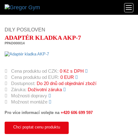
DILY POSILOVEN
ADAPTÉR KLADKA AKP-7
PPAD000014
Cena produktu od CZK:
0 Kč s DPH
Cena produktu od EUR:
0 EUR
Dostupnost:
Do 20 dnů od objednání zboží
Záruka:
Doživotní záruka
Možnosti dopravy
Možnost montáže
Pro více informací volejte na
+420 606 699 597
Chci poptat cenu produktu