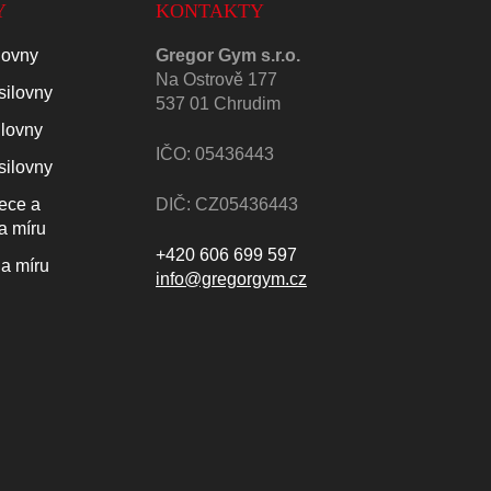
Y
KONTAKTY
lovny
Gregor Gym s.r.o.
Na Ostrově 177
silovny
537 01 Chrudim
ilovny
IČO: 05436443
silovny
lece a
DIČ: CZ05436443
a míru
+420 606 699 597
a míru
info@gregorgym.cz