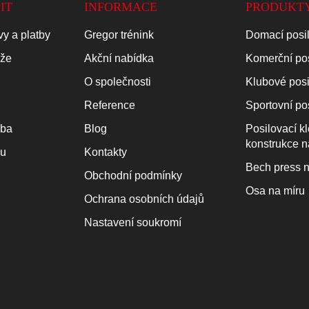
IT
INFORMACE
PRODUKT
y a platby
Gregor trénink
Domací posi
áže
Akční nabídka
Komerční po
O společnosti
Klubové pos
Reference
Sportovní po
oba
Blog
Posilovací k
konstrukce n
ku
Kontakty
Bech press n
Obchodní podmínky
Osa na míru
Ochrana osobních údajů
Nastavení soukromí