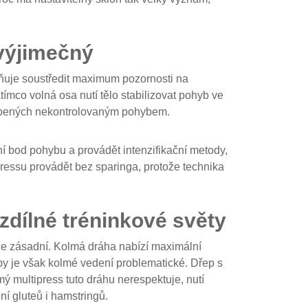
 výjimečný
ožňuje soustředit maximum pozornosti na
atímco volná osa nutí tělo stabilizovat pohyb ve
působených nekontrolovaným pohybem.
í bod pohybu a provádět intenzifikační metody,
pressu provádět bez sparinga, protože technika
zdílné tréninkové světy
 je zásadní. Kolmá dráha nabízí maximální
dřepy je však kolmé vedení problematické. Dřep s
ý multipress tuto dráhu nerespektuje, nutí
í gluteů i hamstringů.