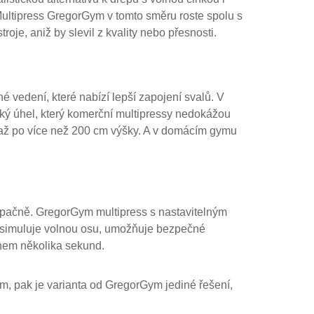
 Multipress GregorGym v tomto směru roste spolu s
roje, aniž by slevil z kvality nebo přesnosti.
 vedení, které nabízí lepší zapojení svalů. V
ický úhel, který komerční multipressy nedokážou
0 až po více než 200 cm výšky. A v domácím gymu
 opačně. GregorGym multipress s nastavitelným
, simuluje volnou osu, umožňuje bezpečné
ěhem několika sekund.
m, pak je varianta od GregorGym jediné řešení,