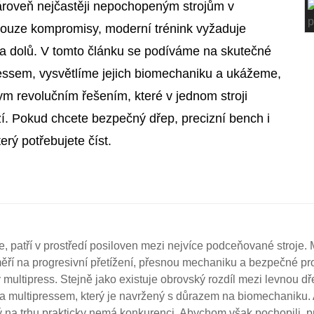
 zároveň nejčastěji nepochopeným strojům v
pouze kompromisy, moderní trénink vyžaduje
 dolů. V tomto článku se podíváme na skutečné
essem, vysvětlíme jejich biomechaniku a ukážeme,
ym revolučním řešením, které v jednom stroji
í. Pokud chcete bezpečný dřep, precizní bench i
erý potřebujete číst.
patří v prostředí posiloven mezi nejvíce podceňované stroje. Mn
aměří na progresivní přetížení, přesnou mechaniku a bezpečné pr
multipress. Stejně jako existuje obrovský rozdíl mezi levnou dře
m a multipressem, který je navržený s důrazem na biomechaniku.
ý na trhu prakticky nemá konkurenci. Abychom však pochopili, p