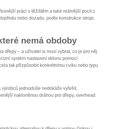
ější práci s těžištěm a také reálnější pocit z
 dopředu nebo dozadu, podle konstrukce stroje.
 které nemá obdoby
dřepy – a uživatel si musí vybrat, co je pro něj
recizní systém nastavení sklonu pomocí
la tak přizpůsobit konkrétnímu cviku nebo typu
na výrobců jednoduše nedokáže vyřešit.
ozenější nakloněnou dráhou pro dřepy, overhead
istickou alternativu k dřepu s volnou činkou i