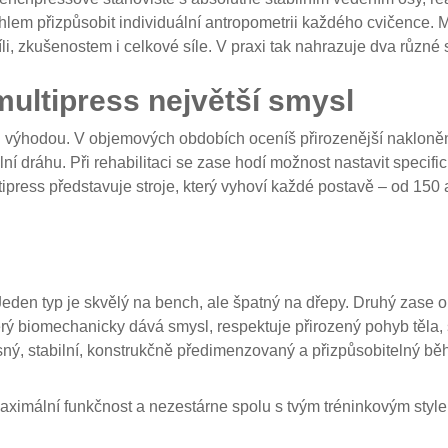
 úhlem přizpůsobit individuální antropometrii každého cvičence.
i, zkušenostem i celkové síle. V praxi tak nahrazuje dva různé st
multipress největší smysl
ou výhodou. V objemových obdobích oceníš přirozenější nakloněné
lní dráhu. Při rehabilitaci se zase hodí možnost nastavit specif
ipress představuje stroje, který vyhoví každé postavě – od 15
eden typ je skvělý na bench, ale špatný na dřepy. Druhý zase
erý biomechanicky dává smysl, respektuje přirozený pohyb těla
esný, stabilní, konstrukčně předimenzovaný a přizpůsobitelný b
maximální funkčnost a nezestárne spolu s tvým tréninkovým style