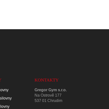
Y
KONTAKTY
lovny
Gregor Gym s.r.o.
Na Ostrově 177
silovny
537 01 Chrudim
ilovny