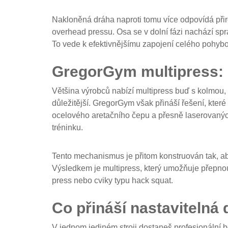
Nakloněná dráha naproti tomu více odpovídá přiro
overhead pressu. Osa se v dolní fázi nachází sp
To vede k efektivnějšímu zapojení celého pohybo
GregorGym multipress: n
Většina výrobců nabízí multipress buď s kolmou, 
důležitější. GregorGym však přináší řešení, kter
ocelového aretačního čepu a přesně laserovanýc
tréninku.
Tento mechanismus je přitom konstruován tak, ab
Výsledkem je multipress, který umožňuje přepnou
press nebo cviky typu hack squat.
Co přináší nastavitelná 
V jednom jediném stroji dostaneš profesionální b