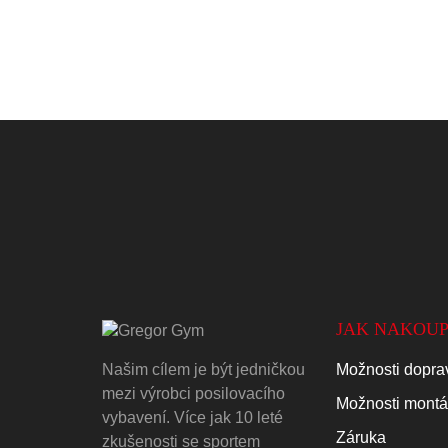
JAK NAKOUP
Našim cílem je být jedničkou
Možnosti doprav
mezi výrobci posilovacího
Možnosti mont
vybavení. Více jak 10 leté
Záruka
zkušenosti se sportem