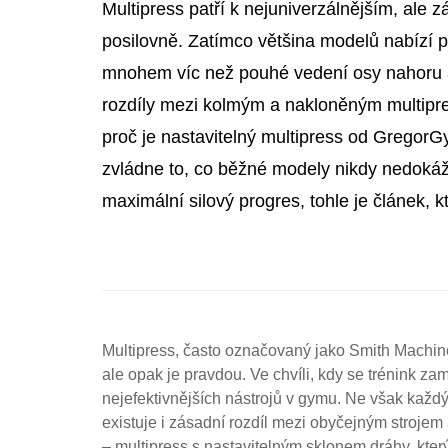
Multipress patří k nejuniverzálnějším, ale
posilovně. Zatímco většina modelů nabízí 
mnohem víc než pouhé vedení osy nahoru a
rozdíly mezi kolmým a nakloněným multipr
proč je nastavitelný multipress od GregorG
zvládne to, co běžné modely nikdy nedokáž
maximální silový progres, tohle je článek, kt
Multipress, často označovaný jako Smith Machine, 
ale opak je pravdou. Ve chvíli, kdy se trénink z
nejefektivnějších nástrojů v gymu. Ne však každý 
existuje i zásadní rozdíl mezi obyčejným stroje
– multipress s nastavitelným sklonem dráhy, kter