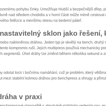
zenému pohybu činky. Umožňuje hlubší a bezpečnější dřep, přesn
rávně nad středem chodidla a v horní části může mírně cestovat
vého řetězce a menšímu stresu na bederní páteř.
astavitelný sklon jako řešení,
nebo nakloněnou dráhou. Jeden typ je skvělý na bench, druhý na 
é tento kompromis ruší. Jejich multipress používá mechanicky p
h segmentů. Úhel dráhy lze změnit během několika sekund a zce
y odolal torzi i bočnímu namáhání, což je problém, který větši
t mezi stabilní kolmou dráhou pro benchpress a shrugy a přir
dráha v praxi
enchpressové stanoviště s absolutně stabilním vedením osy, real