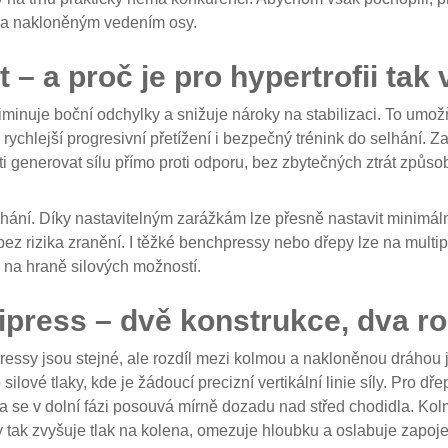
m a nakloněným vedením osy.
 – a proč je pro hypertrofii tak
eliminuje boční odchylky a snižuje nároky na stabilizaci. To um
rychlejší progresivní přetížení i bezpečný trénink do selhání. Z
e ti generovat sílu přímo proti odporu, bez zbytečných ztrát z
ní. Díky nastavitelným zarážkám lze přesně nastavit minimáln
 bez rizika zranění. I těžké benchpressy nebo dřepy lze na multi
c na hraně silových možností.
press – dvě konstrukce, dva ro
ressy jsou stejné, ale rozdíl mezi kolmou a nakloněnou dráhou
 silové tlaky, kde je žádoucí precizní vertikální linie síly. Pro 
 se v dolní fázi posouvá mírně dozadu nad střed chodidla. Kolm
tak zvyšuje tlak na kolena, omezuje hloubku a oslabuje zapojen