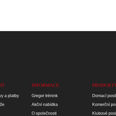
IT
INFORMACE
PRODUKT
y a platby
Gregor trénink
Domací posi
áže
Akční nabídka
Komerční po
O společnosti
Klubové pos