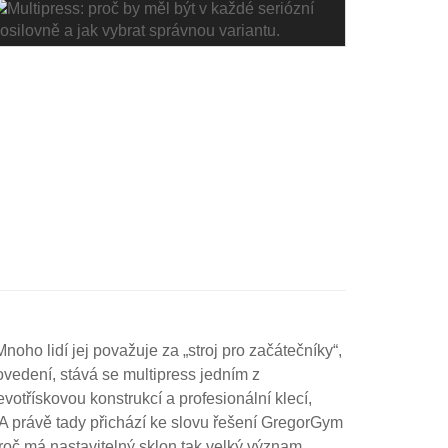
oho lidí jej považuje za „stroj pro začátečníky“,
ovedení, stává se multipress jedním z
votřískovou konstrukcí a profesionální klecí,
 A právě tady přichází ke slovu řešení GregorGym
roč má nastavitelný sklon tak velký význam,