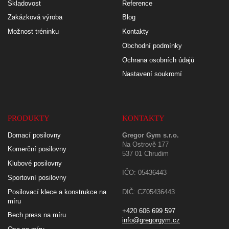
Skladovost
Reference
Zakázková výroba
Blog
Možnost tréninku
Kontakty
Obchodní podmínky
Ochrana osobních údajů
Nastavení soukromí
PRODUKTY
KONTAKTY
Domací posilovny
Gregor Gym s.r.o.
Na Ostrově 177
Komerční posilovny
537 01 Chrudim
Klubové posilovny
IČO: 05436443
Sportovní posilovny
Posilovací klece a konstrukce na
DIČ: CZ05436443
míru
+420 606 699 597
Bech press na míru
info@gregorgym.cz