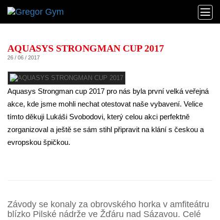
AQUASYS STRONGMAN CUP 2017
26 / 06 / 2017
Aquasys Strongman cup 2017 pro nás byla první velká veřejná
akce, kde jsme mohli nechat otestovat naše vybavení. Velice
tímto děkuji Lukáši Svobodovi, který celou akci perfektně
zorganizoval a ještě se sám stihl připravit na klání s českou a
evropskou špičkou.
Závody se konaly za obrovského horka v amfiteátru
blízko Pilské nádrže ve Žďáru nad Sázavou. Celé