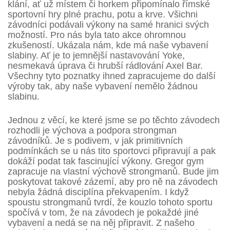
klání, ať už místem či horkem připomínalo římské
sportovní hry plné prachu, potu a krve. Všichni
závodníci podávali výkony na samé hranici svých
možností. Pro nás byla tato akce ohromnou
zkušeností. Ukázala nám, kde má naše vybavení
slabiny. Ať je to jemnější nastavování Yoke,
nesmekavá úprava či hrubší rádlování Axel Bar.
Všechny tyto poznatky ihned zapracujeme do další
výroby tak, aby naše vybavení nemělo žádnou
slabinu.
Jednou z věcí, ke které jsme se po těchto závodech
rozhodli je výchova a podpora strongman
závodníků. Je s podivem, v jak primitivních
podmínkách se u nás tito sportovci připravují a pak
dokáží podat tak fascinující výkony. Gregor gym
zapracuje na vlastní výchově strongmanů. Bude jim
poskytovat takové zázemí, aby pro ně na závodech
nebyla žádná disciplína překvapením. I když
spoustu strongmanů tvrdí, že kouzlo tohoto sportu
spočívá v tom, že na závodech je pokaždé jiné
vybavení a nedá se na něj připravit. Z našeho